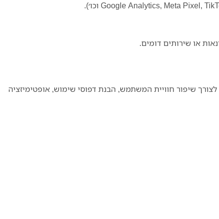
נאות או שירותים דומים.
ימוש ב־Cookies ובכלי ניתוח תנועה כגון Google Analytics, פיקסלים של Meta (Facebook/Instagram), TikTok וכו׳, לצורך שיפור חוויית המשתמש, הבנת דפוסי שימוש, אופטימיזציה