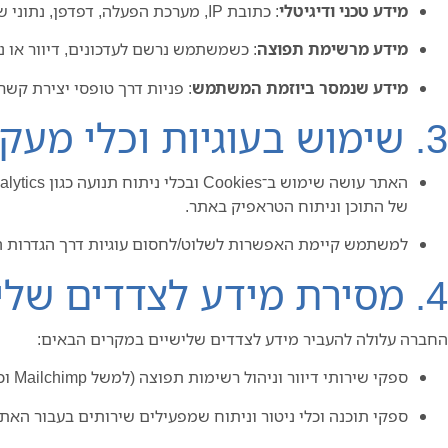
מידע טכני ודיגיטלי
: כתובת IP, מערכת הפעלה, דפדפן, נתוני שימוש באתר, עוגיות (Cookies), וכלים לניתוח תנועה (למשל Google Analytics, Meta Pixel, TikTok Pixel וכו׳).
מידע מרשימת תפוצה
: כשמשתמש נרשם לעדכונים, דיוור או ני
מידע שנמסר ביוזמת המשתמש
: פניות דרך טופסי יצירת קשר
3. שימוש בעוגיות וכלי מעקב
של התוכן וניתוח הטראפיק באתר.
למשתמש קיימת האפשרות לשלוט/לחסום עוגיות דרך הגדרות ה
4. מסירת מידע לצדדים שלישיים
החברה עלולה להעביר מידע לצדדים שלישיים במקרים הבאים:
ספקי שירותי דיוור וניהול רשימות תפוצה (למשל Mailchimp וכו׳).
ספקי תוכנה וכלי ניטור וניתוח שמפעילים שירותים בעבור האתר