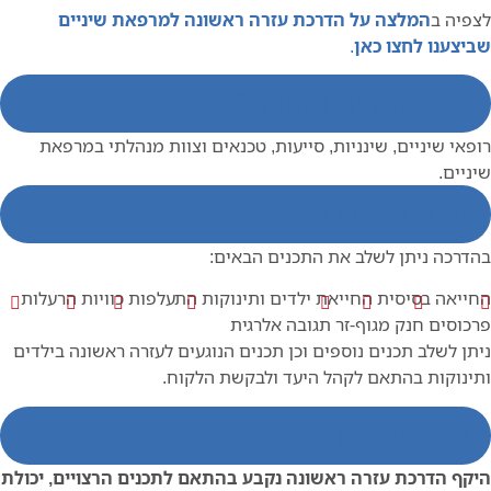
יה ב
המלצה על הדרכת עזרה ראשונה למרפאת שיניים
צענו לחצו כאן
.
למי מתאים הקורס?
אי שיניים, שינניות, סייעות, טכנאים וצוות מנהלתי במרפאת
יים.
תכני ההדרכה
רכה ניתן לשלב את התכנים הבאים:
יאה בסיסית
החייאת ילדים ותינוקות
התעלפות
כוויות
הרעלות
וסים
חנק מגוף-זר
תגובה אלרגית
ן לשלב תכנים נוספים וכן תכנים הנוגעים לעזרה ראשונה בילדים
נוקות בהתאם לקהל היעד ולבקשת הלקוח.
מסגרת ההדרכה
ף הדרכת עזרה ראשונה נקבע בהתאם לתכנים הרצויים, יכולת