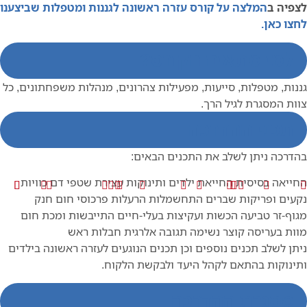
לצפיה ב
המלצה על קורס עזרה ראשונה לגננות ומטפלות שביצענו
לחצו כאן.
למי מתאים הקורס?
גננות, מטפלות, סייעות, מפעילות צהרונים, מנהלות משפחתונים, כל
צוות המסגרת לגיל הרך.
תכני ההדרכה
בהדרכה ניתן לשלב את התכנים הבאים:
החייאה בסיסית
החייאת ילדים ותינוקות
עצירת שטפי דם
כוויות
נקעים ופריקות
שברים
התחשמלות
הרעלות
פרכוסי חום
חנק
מגוף-זר
טביעה
הכשות ועקיצות בעלי-חיים
התייבשות ומכת חום
מוות בעריסה
קוצר נשימה
תגובה אלרגית
חבלות ראש
ניתן לשלב תכנים נוספים וכן תכנים הנוגעים לעזרה ראשונה בילדים
ותינוקות בהתאם לקהל היעד ולבקשת הלקוח.
מסגרת ההדרכה