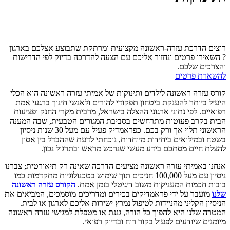
דף הבית
»
קורס עזרה ראשונה פרונטלי
»
קורס עזרה ראשונה והחייאה
בילדים ותינוקות
רוצים הדרכת עזרה-ראשונה מקצועית ומרתקת שתבוצע אצלכם בארגון
? השאירו פרטים ונחזור אליכם עם הצעה להדרכה בדיוק לפי הדרישות
והצרכים שלכם.
להשארת פרטים
קורס עזרה ראשונה לילדים ותינוקות של אמיתי עזרה ראשונה הוא הכלי
היעיל ביותר להענקת ביטחון תפקודי להורים ולאנשי חינוך ברגעי אמת
רפואיים. לפי נתוני ארגוני ההצלה בישראל, מרבית מקרי החנק ופציעות
הבית בקרב פעוטות מתרחשים בסביבת המגורים הטבעית, שבה המענה
הראשוני תלוי אך ורק בכם. כפראמדיק פעיל עם מעל 30 שנות ניסיון
בשטח ובמילואים ביחידות מיוחדות, נוכחתי לדעת שההבדל בין אסון
להצלת חיים מסתכם בידע מעשי שנרכש מראש ובתרגול נכון.
אנחנו באמיתי עזרה ראשונה מציעים הדרכה שאינה רק תיאורטית; צברנו
ניסיון עם מעל 100,000 חניכים תוך שימוש בטכנולוגיות מתקדמות כמו
בובות חכמות המעניקות משוב דיגיטלי בזמן אמת.
הקורס עזרה ראשונה
שלנו
מועבר על ידי פראמדיקים בכירים ומדריכים מוסמכים, המביאים את
הניסיון הקליני מהניידות לטיפול נמרץ ישירות אליכם לארגון או לבית.
המטרה שלנו היא להפוך כל הורה, גננת או מטפלת למגישי עזרה ראשונה
מיומנים שיודעים לפעול בקור רוח ובדיוק רפואי.