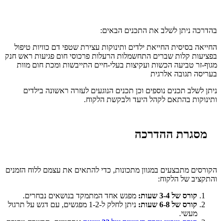
בהדרכה ניתן לשלב את התכנים הבאים:
החייאה בסיסית
החייאת ילדים ותינוקות
עצירת שטפי דם
כוויות
טיפול
בפציעות קלות
שברים
התחשמלות
הרעלות
פרכוסי חום
פגיעות ראש
חנק
מגוף-זר
טביעה
הכשות ועקיצות בעלי-חיים
התייבשות ומכת חום
מוות
בעריסה
תגובה אלרגית
ניתן לשלב תכנים נוספים וכן תכנים הנוגעים לעזרה ראשונה בילדים
ותינוקות בהתאם לקהל היעד ולבקשת הלקוח.
מסגרת ההדרכה
הקורסים מתבצעים במגוון מתכונות, כדי להתאים את עצמם ללוח הזמנים
והתקציב של הלקוח:
קורס של 3-4 שעות:
מפגש אחד המתמקד בנושאים נבחרים.
קורס של 6-8 שעות:
ניתן לחלק ל-1-2 מפגשים, עם דגש על תרגול
מעשי.