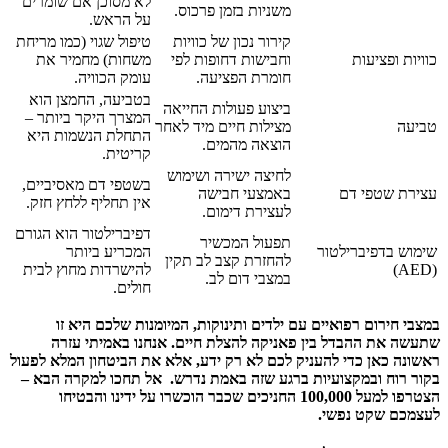
לא מסוכן אם שומרים
משניות בזמן פרכוס.
על הראש.
קירור נכון של כוויות
טיפול שגוי (כמו מריחת
כוויות ופציעות
וחבישות דחופות לפי
משחות) מחמיר את
חומרת הפציעה.
עומק הכוויה.
בטביעה, החמצן הוא
ביצוע פעולות החייאה
המצרך היקר ביותר –
טביעה
מצילות חיים מיד לאחר
התחלת הנשמות היא
הוצאה מהמים.
קריטית.
לחיצה ישירה ושימוש
בשטפי דם מאסיביים,
עצירת שטפי דם
באמצעי חבישה
אין תחליף ללחץ חזק.
לעצירת דימום.
דפיברילטור הוא הגורם
תפעול המכשיר
שימוש בדפיברילטור
המכריע ביותר
להחזרת קצב לב תקין
(AED)
להישרדות מחוץ לבית
במצבי דום לב.
חולים.
במצבי חירום רפואיים עם ילדים ותינוקות, המיומנות שלכם היא זו
שתעשה את ההבדל בין פאניקה להצלת חיים. אנחנו באמיתי עזרה
ראשונה כאן כדי להעניק לכם לא רק ידע, אלא את הביטחון המלא לפעול
בקור רוח ובמקצועיות ברגע שזה באמת נדרש. אל תחכו למקרה הבא –
הצטרפו למעל 100,000 החניכים שכבר הוכשרו על ידינו והבטיחו
לעצמכם שקט נפשי.