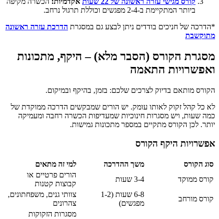
קורס מגישי עזרה ראשונה של 22 שעות
אקדמיות:
הכשרה מקיפה
ביותר המתקיימת ב-2-4 מפגשים וכוללת תרגול נרחב.
*הדרכה של חניכים בודדים ניתן לבצע גם במסגרת
הדרכת עזרה ראשונה
מתוקשבת
מסגרת הקורס (הסבר מלא) – היקף, מתכונות
ואפשרויות התאמה
הקורס מותאם בדיוק לצרכים שלכם: בזמן, בהיקף ובמיקום.
לא כל קהל זקוק לאותו עומק. יש הורים שמבקשים הדרכה ממוקדת של
כמה שעות, ויש מסגרות חינוכיות שמעדיפות הכשרה רחבה ומעמיקה
יותר. לכן הקורס מתקיים במספר מתכונות גמישות.
אפשרויות היקף הקורס
סוג הקורס
משך ההדרכה
למי זה מתאים
הורים פרטיים או
קורס ממוקד
3-4 שעות
קבוצות קטנות
6-8 שעות (1-2
צוותי גנים, משפחתונים,
קורס מורחב
מפגשים)
צהרונים
מסגרות הזקוקות