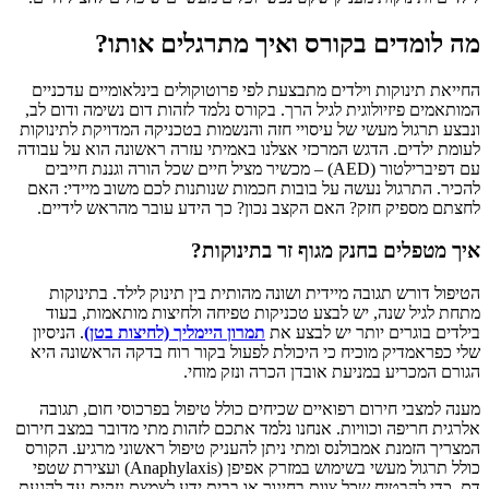
מה לומדים בקורס ואיך מתרגלים אותו?
החייאת תינוקות וילדים מתבצעת לפי פרוטוקולים בינלאומיים עדכניים
המותאמים פיזיולוגית לגיל הרך. בקורס נלמד לזהות דום נשימה ודום לב,
ונבצע תרגול מעשי של עיסויי חזה והנשמות בטכניקה המדויקת לתינוקות
לעומת ילדים. הדגש המרכזי אצלנו באמיתי עזרה ראשונה הוא על עבודה
עם דפיברילטור (AED) – מכשיר מציל חיים שכל הורה וגננת חייבים
להכיר. התרגול נעשה על בובות חכמות שנותנות לכם משוב מיידי: האם
לחצתם מספיק חזק? האם הקצב נכון? כך הידע עובר מהראש לידיים.
איך מטפלים בחנק מגוף זר בתינוקות?
הטיפול דורש תגובה מיידית ושונה מהותית בין תינוק לילד. בתינוקות
מתחת לגיל שנה, יש לבצע טכניקות טפיחה ולחיצות מותאמות, בעוד
בילדים בוגרים יותר יש לבצע את
תמרון היימליך (לחיצות בטן)
. הניסיון
שלי כפראמדיק מוכיח כי היכולת לפעול בקור רוח בדקה הראשונה היא
הגורם המכריע במניעת אובדן הכרה ונזק מוחי.
מענה למצבי חירום רפואיים שכיחים כולל טיפול בפרכוסי חום, תגובה
אלרגית חריפה וכוויות. אנחנו נלמד אתכם לזהות מתי מדובר במצב חירום
המצריך הזמנת אמבולנס ומתי ניתן להעניק טיפול ראשוני מרגיע. הקורס
כולל תרגול מעשי בשימוש במזרק אפיפן (Anaphylaxis) ועצירת שטפי
דם, כדי להבטיח שכל צוות בחינוך או בבית ידע לצמצם נזקים עד להגעת