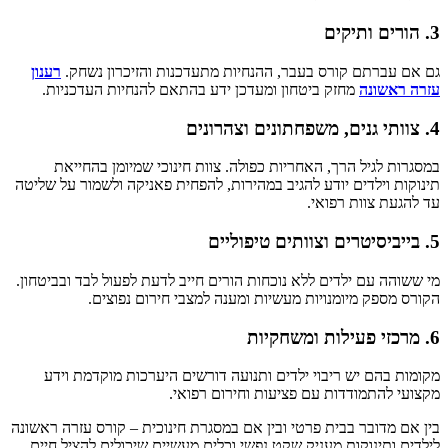
3. הורים ותיקים
גם אם עברתם קורס בעבר, ההנחיות מתעדכנות והזיכרון נשחק.
רענון
עזרה ראשונה
מחזק ביטחון ומעדכן ידע בהתאם להנחיות העדכניות.
4. צוותי גנים, משפחתונים וצהרונים
במסגרות לגיל הרך, האחריות כפולה. צוות חינוכי שמיומן בהחייאת
תינוקות וילדים יודע להגיב במהירות, להפחית פאניקה ולשמור על שליטה
עד להגעת צוות רפואי.
5. בייביסיטרים וצוותים טיפוליים
מי ששוהה עם ילדים ללא נוכחות הורים חייב לדעת לפעול לבד ובביטחון.
הקורס מספק מיומנויות מעשיות ומענה למצבי חירום נפוצים.
6. מרכזי פעילות ומשחקיות
מקומות בהם יש ריבוי ילדים ותנועה דורשים היערכות מוקדמת וידע
מקצועי להתמודדות עם פציעות וחירום רפואי.
בין אם מדובר בבית פרטי ובין אם במסגרת חינוכית – קורס עזרה ראשונה
לילדים ותינוקות מעניק שקט נפשי וכלים מעשיים שיכולים להציל חיים.