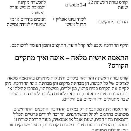
קורס עזרה ראשונה 22
להכשרה מקיפה
2-4 מפגשים
שעות
והסמכה כמגיש עזרה
ראשונה
לימוד עיוני אונליין +
חניכים בודדים או מי
הדרכה מתוקשבת
תרגול מעשי
שמעדיף למידה גמישה
היקף ההדרכה נקבע לפי קהל היעד, התקציב והזמן העומד לרשותכם.
התאמה אישית מלאה – איפה ואיך מתקיים
הקורס?
קורס עזרה ראשונה והחייאה בילדים ותינוקות מתקיים בהתאמה מלאה
לצרכים של כל קבוצה, הן מבחינת מיקום והן מבחינת אופי ההדרכה. ניתן
לקיים את הקורס בבית פרטי, בגן ילדים, במשפחתון, במרכז קהילתי או
בכל מסגרת חינוכית אחרת, בהתאם לנוחות הלקוח ולסביבה הטבעית
שבה מתנהלים חיי היומיום עם הילדים.
ההתאמה אינה מסתכמת רק במקום ההדרכה. התכנים והתרחישים
משתנים בהתאם לקהל המשתתפים. הדרכה להורים פרטיים תכלול
דוגמאות מחיי הבית, שעת אוכל או אמבטיה, בעוד הדרכה לצוות גן
תתמקד בהתמודדות עם חירום במסגרת קבוצתית, בחצר משחקים או
בזמן פעילות משותפת.