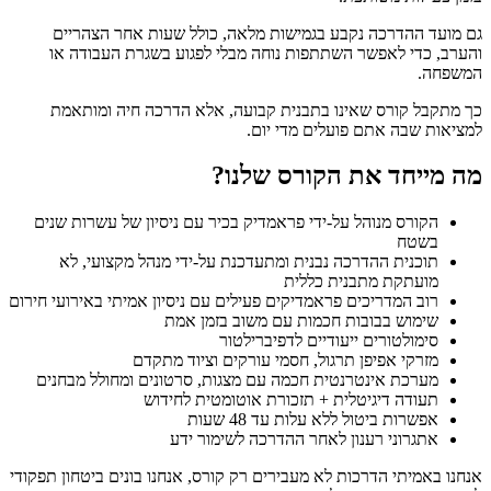
גם מועד ההדרכה נקבע בגמישות מלאה, כולל שעות אחר הצהריים
והערב, כדי לאפשר השתתפות נוחה מבלי לפגוע בשגרת העבודה או
המשפחה.
כך מתקבל קורס שאינו בתבנית קבועה, אלא הדרכה חיה ומותאמת
למציאות שבה אתם פועלים מדי יום.
מה מייחד את הקורס שלנו?
הקורס מנוהל על-ידי פראמדיק בכיר עם ניסיון של עשרות שנים
בשטח
תוכנית ההדרכה נבנית ומתעדכנת על-ידי מנהל מקצועי, לא
מועתקת מתבנית כללית
רוב המדריכים פראמדיקים פעילים עם ניסיון אמיתי באירועי חירום
שימוש בבובות חכמות עם משוב בזמן אמת
סימולטורים ייעודיים לדפיברילטור
מזרקי אפיפן תרגול, חסמי עורקים וציוד מתקדם
מערכת אינטרנטית חכמה עם מצגות, סרטונים ומחולל מבחנים
תעודה דיגיטלית + תזכורת אוטומטית לחידוש
אפשרות ביטול ללא עלות עד 48 שעות
אתגרוני רענון לאחר ההדרכה לשימור ידע
אנחנו באמיתי הדרכות לא מעבירים רק קורס, אנחנו בונים ביטחון תפקודי