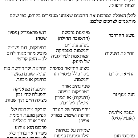
הצוות הרפואי.
להלן הטבלה המרכזת את התכנים שאנחנו מעבירים בקורס, כפי שהם
מותאמים לצרכים שלכם:
מיומנות נרכשת
דגש פראמדיק (ניסיון
נושא ההדרכה
(התשובה תחילה)
שטח)
ביצוע עיסויים
בתינוקות, דום נשימה
והנשמות בטכניקה
החייאת תינוקות
מוביל מהר מאוד לדום
המותאמת לפיזיולוגיה
לב – הזמן קריטי.
של תינוק.
ביצוע החייאה בסיסית
החייאת ילד דורשת כוח
החייאת ילדים
בילד כולל עיסויי חזה
ועומק שונים מאשר
והנשמה.
בתינוק או מבוגר.
פינוי נתיב אוויר
הימנעות מפאניקה
בטכניקות טפיחה
חנק מגוף זר
והפעלת לחץ נכון
(תינוקות) או תמרון
מצילה חיים תוך שניות.
היימליך (ילדים).
זיהוי מהיר של תגובה
הזרקה מוקדמת של
תגובה אלרגית
חריפה ושימוש במזרק
אפיפן מונעת חסימת
(אנפילקסיס)
אפיפן.
נתיב אוויר קטלנית.
פרכוס הוא אירוע
שמירה על בטיחות
מפחיד אך בדרך כלל
פרכוסי חום
הילד ומניעת פגיעות