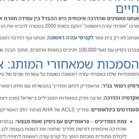
חיים
אנחנו מאמינים שהדרכה איכותית היא ההבדל בין עמידה חסרת אונ
מרכז "אמיתי עזרה ראשונה" הוקם בשנת 2000 במטרה להביא את הניסיון המבצעי והקליני הבכיר ביותר אל תוך עולם ההדרכה האזרחי.
אנחנו לא רק בית ספר
לקורסי עזרה ראשונה
; אנחנו גוף הדרכה המנוהל ומבוקר מקצוע
צברנו ניסיון עם מעל 100,000 חניכים במאות ארגונים, מתוך הבנה שברגע האמת רק תרגול המדמה מציאות מאפשר לפעול בקור רוח.
הסמכות שמאחורי המותג: א
המומחיות שלנו באמיתי עזרה ראשונה נשענת על עשרות שנים של טיפול
ניסיון רפואי בכיר:
פראמדיק לוחם ומדריך בהכשרתו עם וותק רפואי של למ
אקדמיה והדרכה
: מרצה ותיק במוסדות המובילים בישראל (מכון ויצמן
סטנדרטים בינלאומיים
: מדריך ACLS של AHA (איגוד הלב האמריקאי) וממונה בטיחות בעבודה, המטמיע את הפרוטוקולים הרפואיים המתקדמים ביותר בכל קורס עזרה ראשונה שאנו מעבירים.
צוות המדריכים
–
פראמדיקים עם ניסיון שטח מבצעי:
שהדרכה איכותית דורשת מדריך שחווה את השטח בעצמו; לכן המ
ליכולת מתודית מוכחת הופך כל קורס עזרה ראשונה לחוויה ל